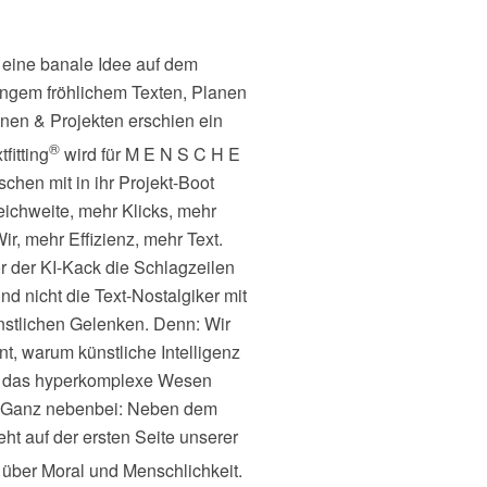
 eine banale Idee auf dem
angem fröhlichem Texten, Planen
en & Projekten erschien ein
®
fitting
wird für M E N S C H E
chen mit in ihr Projekt-Boot
ichweite, mehr Klicks, mehr
ir, mehr Effizienz, mehr Text.
or der KI-Kack die Schlagzeilen
ind nicht die Text-Nostalgiker mit
ünstlichen Gelenken. Denn: Wir
t, warum künstliche Intelligenz
er das hyperkomplexe Wesen
 Ganz nebenbei: Neben dem
t auf der ersten Seite unserer
l über Moral und Menschlichkeit.