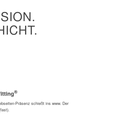
SION.
ICHT.
®
itting
ebseiten-Präsenz schießt ins www. Der
fast).