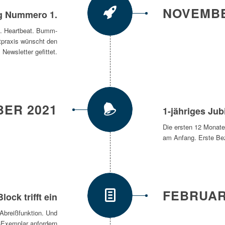
NOVEMBE
g Nummero 1.
s. Heartbeat. Bumm-
raxis wünscht den
Newsletter gefittet.
ER 2021
1-jähriges Ju
Die ersten 12 Monate 
am Anfang. Erste Be
FEBRUAR
Block trifft ein
t Abreißfunktion. Und
s-Exemplar anfordern