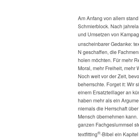
Am Anfang von allem stand
Schmierblock. Nach jahrel
und Umsetzen von Kampagn
unscheinbarer Gedanke: text
N geschaffen, die Fachmens
holen möchten. Für mehr Re
Moral, mehr Freiheit, mehr W
Noch weit vor der Zeit, bev
beherrschte. Forget it: Wir s
einem Ersatzteillager an k
haben mehr als ein Argumen
niemals die Herrschaft üb
Mensch übernehmen kann.
ganzen Fachgeslummsel steh
®
textfitting
-Bibel ein Kapite