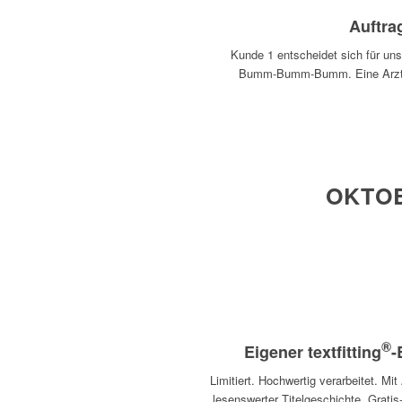
Auftra
Kunde 1 entscheidet sich für un
Bumm-Bumm-Bumm. Eine Arztp
OKTOB
®
Eigener textfitting
-
Limitiert. Hochwertig verarbeitet. Mi
lesenswerter Titelgeschichte. Grati